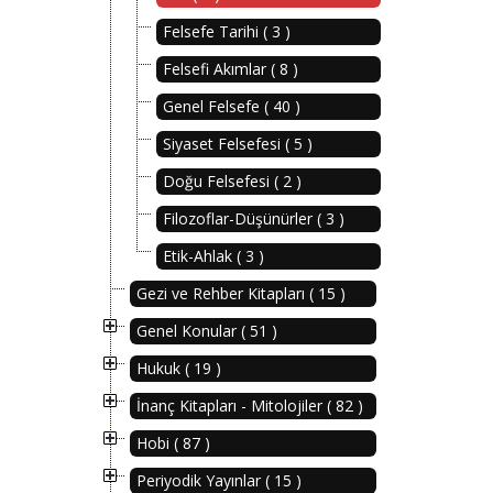
Felsefe Tarihi ( 3 )
Felsefi Akımlar ( 8 )
Genel Felsefe ( 40 )
Siyaset Felsefesi ( 5 )
Doğu Felsefesi ( 2 )
Filozoflar-Düşünürler ( 3 )
Etik-Ahlak ( 3 )
Gezi ve Rehber Kitapları ( 15 )
Genel Konular ( 51 )
Hukuk ( 19 )
İnanç Kitapları - Mitolojiler ( 82 )
Hobi ( 87 )
Periyodik Yayınlar ( 15 )