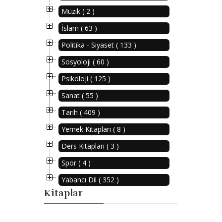
Müzik ( 2 )
İslam ( 63 )
Politika - Siyaset ( 133 )
Sosyoloji ( 60 )
Psikoloji ( 125 )
Sanat ( 55 )
Tarih ( 409 )
Yemek Kitapları ( 8 )
Ders Kitapları ( 3 )
Spor ( 4 )
Yabancı Dil ( 352 )
Kitaplar