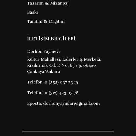
yaşamda nasıl sağlam ...
Tasarım & Mizanpaj
Baskı
305 TL
Satın Al
Tanıtım & Dağıtım
İLETİŞİM BİLGİLERİ
Dorlion Yayınevi
Kültür Mahallesi, Liderler İş Merkezi,
Kızılırmak Cd. D:No: 63 / 9, 06420
Çankaya/Ankara
Telefon:
0 (555) 037 73 19
Telefon:
0 (312) 433 03 78
Eposta:
dorlionyayinlari@gmail.com