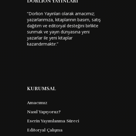
DORLİON YAYINLARI
“Dorlion Yayınları olarak amacımız;
yazarlarımıza, kitaplarının basım, satış
dağıtım ve editoryal desteğini birlikte
sunmak ve yayın dünyasına yeni
yazarlar ile yeni kitaplar
kazandırmaktır.”
Öfke Ve Huzura Dair
Kısa Diyaloglar
Lucius Annaeus Seneca
Barkod :
KURUMSAL
9786253746186
Amacımız
Öfke ve huzura dair kısa diyaloglar antik
Nasıl Yapıyoruz?
roma nın ünlü filozofu seneca nın etik
Eserin Yayımlanma Süreci
ve insan doğası üzerine yazdığı derin
bir incelemedir bu eser bilge insanın
Editoryal Çalışma