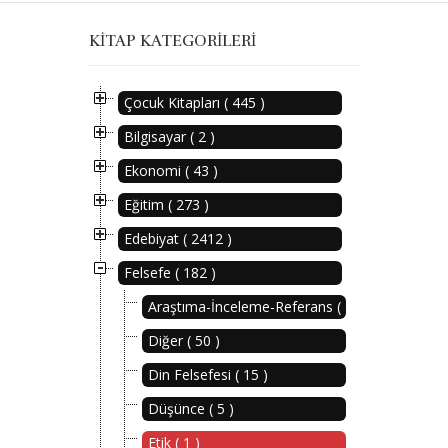
KITAP KATEGORILERI
Çocuk Kitapları ( 445 )
Bilgisayar ( 2 )
Ekonomi ( 43 )
Eğitim ( 273 )
Edebiyat ( 2412 )
Felsefe ( 182 )
Araştıma-İnceleme-Referans ( 16 )
Diğer ( 50 )
Din Felsefesi ( 15 )
Düşünce ( 5 )
Etik ( 1 )