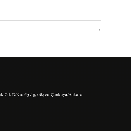
ini Artırma Yöntemleri
1
i artırma yöntemleri modern iş dünyasında insan
llarını araştıran bir başucu ...
rmak Cd. D:No: 63 / 9, 06420 Çankaya/Ankara
Çekicilik -1908