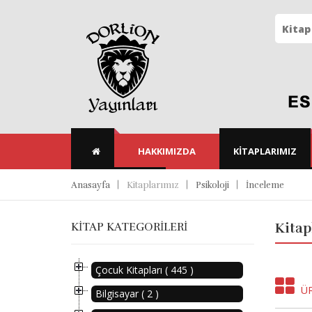
HAKKIMIZDA
KITAPLARIMIZ
Anasayfa
Kitaplarımız
Psikoloji
İnceleme
KITAP KATEGORILERI
Kitap
Çocuk Kitapları ( 445 )
Ü
Bilgisayar ( 2 )