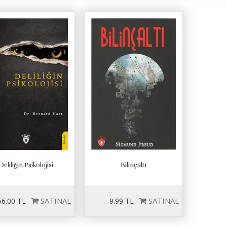
Deliliğin Psikolojisi
Bilinçaltı
SATINAL
SATINAL
56.00 TL
9.99 TL