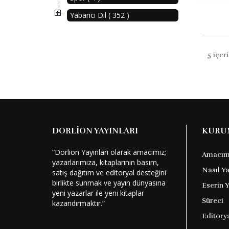
Yabancı Dil ( 352 )
5 içer
DORLİON YAYINLARI
KURU
“Dorlion Yayınları olarak amacımız;
Amacım
yazarlarımıza, kitaplarının basım,
Nasıl Y
satış dağıtım ve editoryal desteğini
birlikte sunmak ve yayın dünyasına
Eserin 
yeni yazarlar ile yeni kitaplar
Süreci
kazandırmaktır.”
Editory