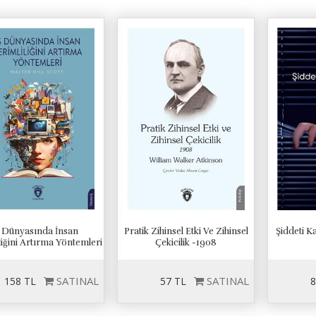
ş Dünyasında İnsan
Pratik Zihinsel Etki Ve Zihinsel
Şiddeti 
liğini Artırma Yöntemleri
Çekicilik -1908
SATINAL
SATINAL
158 TL
57 TL
8