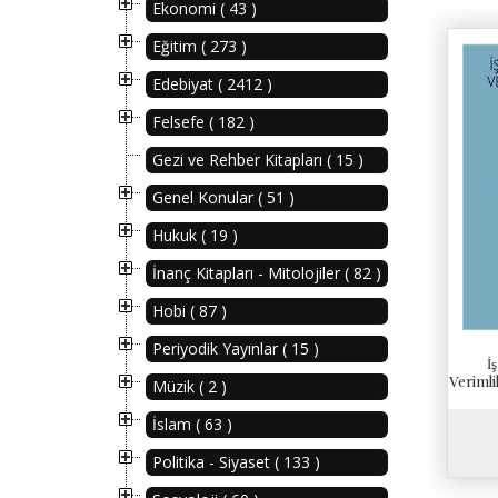
Ekonomi ( 43 )
Eğitim ( 273 )
Edebiyat ( 2412 )
Felsefe ( 182 )
Gezi ve Rehber Kitapları ( 15 )
Genel Konular ( 51 )
Hukuk ( 19 )
İnanç Kitapları - Mitolojiler ( 82 )
Hobi ( 87 )
Periyodik Yayınlar ( 15 )
İ
Verimli
Müzik ( 2 )
İslam ( 63 )
Politika - Siyaset ( 133 )