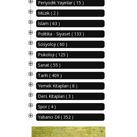
Periyodik Yayınlar ( 15 )
Müzik ( 2 )
İslam ( 63 )
Politika - Siyaset ( 133 )
Sosyoloji ( 60 )
Psikoloji ( 125 )
Sanat ( 55 )
Tarih ( 409 )
Yemek Kitapları ( 8 )
Ders Kitapları ( 3 )
Spor ( 4 )
Yabancı Dil ( 352 )