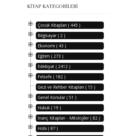
KITAP KATEGORILERI
Çocuk Kitapları ( 445 )
Bilgisayar ( 2 )
Ekonomi ( 43 )
Eğitim ( 273 )
Edebiyat ( 2412 )
Felsefe ( 182 )
Gezi ve Rehber Kitapları ( 15 )
Genel Konular ( 51 )
Hukuk ( 19 )
İnanç Kitapları - Mitolojiler ( 82 )
Hobi ( 87 )