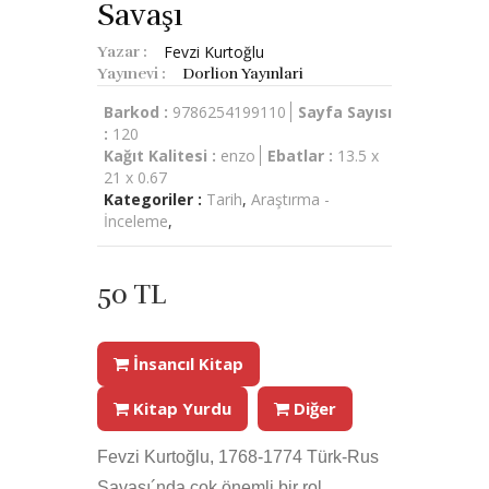
Savaşı
Fevzi Kurtoğlu
Yazar :
Yayınevi :
Dorlion Yayınlari
Barkod :
9786254199110
Sayfa Sayısı
:
120
Kağıt Kalitesi :
enzo
Ebatlar :
13.5 x
21 x 0.67
Kategoriler :
Tarih
,
Araştırma -
İnceleme
,
50 TL
İnsancıl Kitap
Kitap Yurdu
Diğer
Fevzi Kurtoğlu, 1768-1774 Türk-Rus
Savaşı´nda çok önemli bir rol