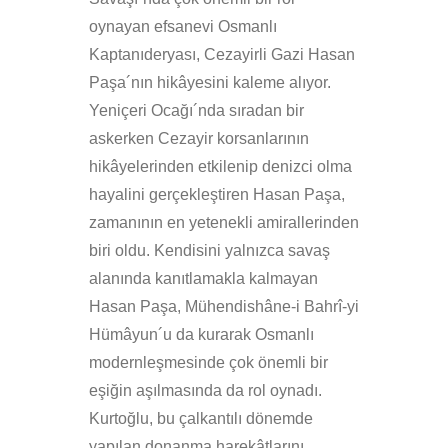
oynayan efsanevi Osmanlı
Kaptanıderyası, Cezayirli Gazi Hasan
Paşa´nın hikâyesini kaleme alıyor.
Yeniçeri Ocağı´nda sıradan bir
askerken Cezayir korsanlarının
hikâyelerinden etkilenip denizci olma
hayalini gerçekleştiren Hasan Paşa,
zamanının en yetenekli amirallerinden
biri oldu. Kendisini yalnızca savaş
alanında kanıtlamakla kalmayan
Hasan Paşa, Mühendishâne-i Bahrî-yi
Hümâyun´u da kurarak Osmanlı
modernleşmesinde çok önemli bir
eşiğin aşılmasında da rol oynadı.
Kurtoğlu, bu çalkantılı dönemde
yapılan donanma harekâtlarını