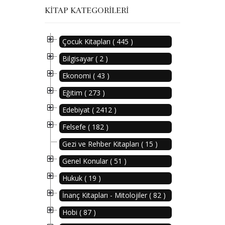
KITAP KATEGORILERI
Çocuk Kitapları ( 445 )
Bilgisayar ( 2 )
Ekonomi ( 43 )
Eğitim ( 273 )
Edebiyat ( 2412 )
Felsefe ( 182 )
Gezi ve Rehber Kitapları ( 15 )
Genel Konular ( 51 )
Hukuk ( 19 )
İnanç Kitapları - Mitolojiler ( 82 )
Hobi ( 87 )