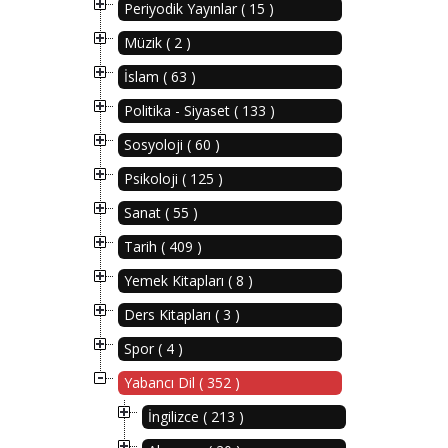
Periyodik Yayınlar ( 15 )
Müzik ( 2 )
İslam ( 63 )
Politika - Siyaset ( 133 )
Sosyoloji ( 60 )
Psikoloji ( 125 )
Sanat ( 55 )
Tarih ( 409 )
Yemek Kitapları ( 8 )
Ders Kitapları ( 3 )
Spor ( 4 )
Yabancı Dil ( 352 )
İngilizce ( 213 )