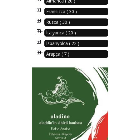
Almanca ( 20 )
Fransızca ( 30 )
Rusca ( 30 )
İtalyanca ( 20 )
İspanyolca ( 22 )
Arapça ( 7 )