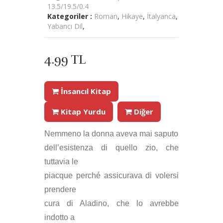
13.5/19.5/0.4
Kategoriler :
Roman
,
Hikaye
,
İtalyanca
,
Yabancı Dil
,
4.99 TL
İnsancıl Kitap
Kitap Yurdu
Diğer
Nemmeno la donna aveva mai saputo
dell’esistenza di quello zio, che
tuttavia le
piacque perché assicurava di volersi
prendere
cura di Aladino, che lo avrebbe
indotto a