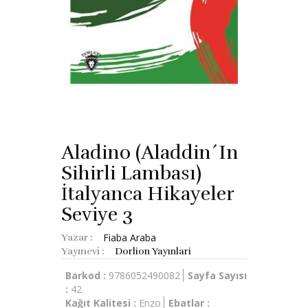
Aladino (Aladdin´in
Sihirli Lambası)
İtalyanca Hikayeler
Seviye 3
Fiaba Araba
Yazar :
Yayınevi :
Dorlion Yayınlari
Barkod :
9786052490082
Sayfa Sayısı
:
42
Kağıt Kalitesi :
Enzo
Ebatlar :