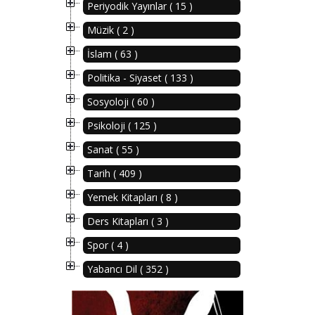
Periyodik Yayınlar ( 15 )
Müzik ( 2 )
İslam ( 63 )
Politika - Siyaset ( 133 )
Sosyoloji ( 60 )
Psikoloji ( 125 )
Sanat ( 55 )
Tarih ( 409 )
Yemek Kitapları ( 8 )
Ders Kitapları ( 3 )
Spor ( 4 )
Yabancı Dil ( 352 )