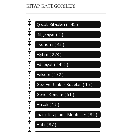
KITAP KATEGORILERI
Çocuk Kitapları ( 445 )
Bilgisayar ( 2 )
Ekonomi ( 43 )
Eğitim ( 273 )
Edebiyat ( 2412 )
Felsefe ( 182 )
Gezi ve Rehber Kitapları ( 15 )
Genel Konular ( 51 )
Hukuk ( 19 )
İnanç Kitapları - Mitolojiler ( 82 )
Hobi ( 87 )