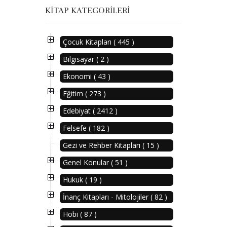
KITAP KATEGORILERI
Çocuk Kitapları ( 445 )
Bilgisayar ( 2 )
Ekonomi ( 43 )
Eğitim ( 273 )
Edebiyat ( 2412 )
Felsefe ( 182 )
Gezi ve Rehber Kitapları ( 15 )
Genel Konular ( 51 )
Hukuk ( 19 )
İnanç Kitapları - Mitolojiler ( 82 )
Hobi ( 87 )