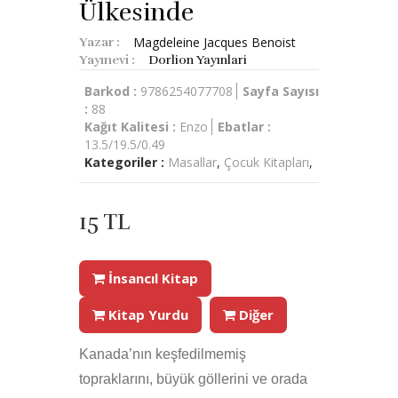
Ülkesinde
Magdeleine Jacques Benoist
Yazar :
Yayınevi :
Dorlion Yayınlari
Barkod :
9786254077708
Sayfa Sayısı
:
88
Kağıt Kalitesi :
Enzo
Ebatlar :
13.5/19.5/0.49
Kategoriler :
Masallar
,
Çocuk Kitapları
,
15 TL
İnsancıl Kitap
Kitap Yurdu
Diğer
Kanada’nın keşfedilmemiş
topraklarını, büyük göllerini ve orada