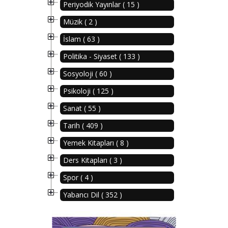
Periyodik Yayınlar ( 15 )
Müzik ( 2 )
İslam ( 63 )
Politika - Siyaset ( 133 )
Sosyoloji ( 60 )
Psikoloji ( 125 )
Sanat ( 55 )
Tarih ( 409 )
Yemek Kitapları ( 8 )
Ders Kitapları ( 3 )
Spor ( 4 )
Yabancı Dil ( 352 )