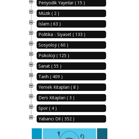
Periyodik Yayınlar ( 15 )
Müzik ( 2 )
İslam ( 63 )
Politika - Siyaset ( 133 )
Sosyoloji ( 60 )
Psikoloji ( 125 )
Sanat ( 55 )
Tarih ( 409 )
Yemek Kitapları ( 8 )
Ders Kitapları ( 3 )
Spor ( 4 )
Yabancı Dil ( 352 )