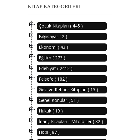
KITAP KATEGORILERI
Çocuk Kitapları ( 445 )
Bilgisayar ( 2 )
Ekonomi ( 43 )
Eğitim ( 273 )
Edebiyat ( 2412 )
Felsefe ( 182 )
Gezi ve Rehber Kitapları ( 15 )
Genel Konular ( 51 )
Hukuk ( 19 )
İnanç Kitapları - Mitolojiler ( 82 )
Hobi ( 87 )