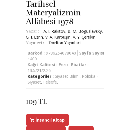
Tarihsel
Materyalizmin
Alfabesi 1978
A. I. Rakitov
,
B. M. Boguslavsky
,
Yazar :
G. I. Ezrin
,
V. A. Karpuşin
,
V. Y. Çertikin
Yayınevi :
Dorlion Yayınlari
Barkod :
9786254078040
Sayfa Sayısı
:
400
Kağıt Kalitesi :
Enzo
Ebatlar :
13.5/21/2.26
Kategoriler :
Siyaset Bilimi
,
Politika -
Siyaset
,
Felsefe
,
109 TL
İnsancıl Kitap