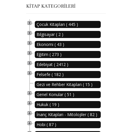
KITAP KATEGORILERI
Çocuk Kitapları ( 445 )
Bilgisayar ( 2 )
Ekonomi ( 43 )
Eğitim ( 273 )
Edebiyat ( 2412 )
Felsefe ( 182 )
Gezi ve Rehber Kitapları ( 15 )
Genel Konular ( 51 )
Hukuk ( 19 )
İnanç Kitapları - Mitolojiler ( 82 )
Hobi ( 87 )