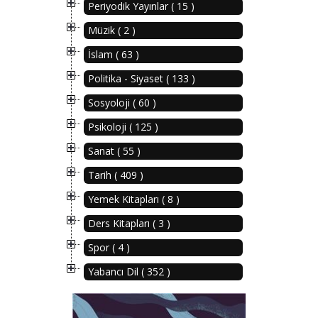
Periyodik Yayınlar ( 15 )
Müzik ( 2 )
İslam ( 63 )
Politika - Siyaset ( 133 )
Sosyoloji ( 60 )
Psikoloji ( 125 )
Sanat ( 55 )
Tarih ( 409 )
Yemek Kitapları ( 8 )
Ders Kitapları ( 3 )
Spor ( 4 )
Yabancı Dil ( 352 )