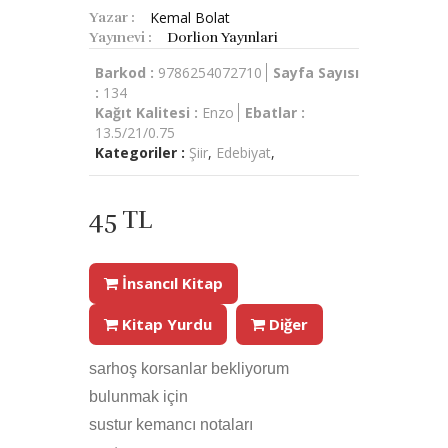
Kemal Bolat
Yazar :
Yayınevi :
Dorlion Yayınlari
Barkod :
9786254072710
Sayfa Sayısı
:
134
Kağıt Kalitesi :
Enzo
Ebatlar :
13.5/21/0.75
Kategoriler :
Şiir
,
Edebiyat
,
45 TL
İnsancıl Kitap
Kitap Yurdu
Diğer
sarhoş korsanlar bekliyorum
bulunmak için
sustur kemancı notaları