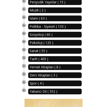
Periyodik Yayınlar ( 15 )
Müzik ( 2 )
İslam ( 63 )
Politika - Siyaset ( 133 )
Sosyoloji ( 60 )
Psikoloji ( 125 )
Sanat ( 55 )
Tarih ( 409 )
Yemek Kitapları ( 8 )
Ders Kitapları ( 3 )
Spor ( 4 )
Yabancı Dil ( 352 )