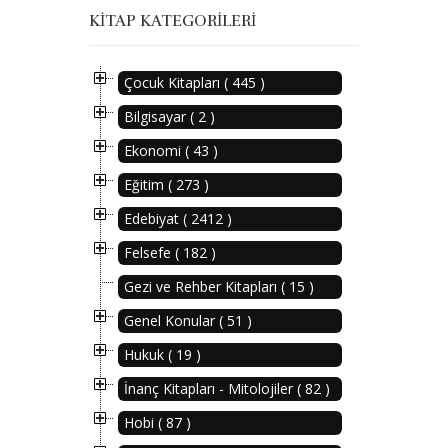
KITAP KATEGORILERI
Çocuk Kitapları ( 445 )
Bilgisayar ( 2 )
Ekonomi ( 43 )
Eğitim ( 273 )
Edebiyat ( 2412 )
Felsefe ( 182 )
Gezi ve Rehber Kitapları ( 15 )
Genel Konular ( 51 )
Hukuk ( 19 )
İnanç Kitapları - Mitolojiler ( 82 )
Hobi ( 87 )