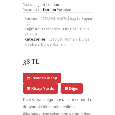
Jack London
Yazar :
Yayınevi :
Dorlion Yayınlari
Barkod :
9786254194870
Sayfa Sayısı
:
72
Kağıt Kalitesi :
enzo
Ebatlar :
13.5 x
21 x 0.4
Kategoriler :
Edebiyat
,
Roman
,
Dünya
Klasikleri
,
Dünya Roman
,
38 TL
İnsancıl Kitap
Kitap Yurdu
Diğer
Kızıl Veba, salgın hastalıklar sonunda
dünyadaki tüm canlı neslinin
tükenmek üzereyken son kalan birkaç