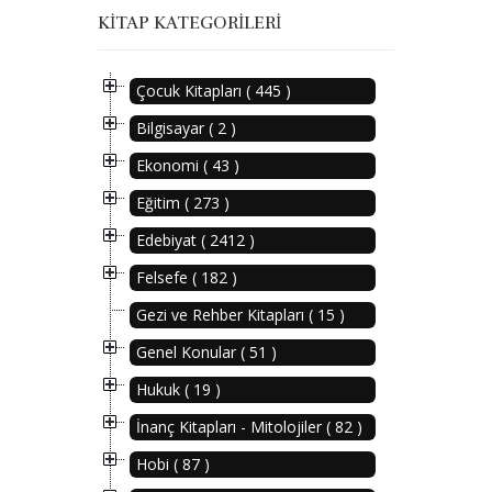
KITAP KATEGORILERI
Çocuk Kitapları ( 445 )
Bilgisayar ( 2 )
Ekonomi ( 43 )
Eğitim ( 273 )
Edebiyat ( 2412 )
Felsefe ( 182 )
Gezi ve Rehber Kitapları ( 15 )
Genel Konular ( 51 )
Hukuk ( 19 )
İnanç Kitapları - Mitolojiler ( 82 )
Hobi ( 87 )