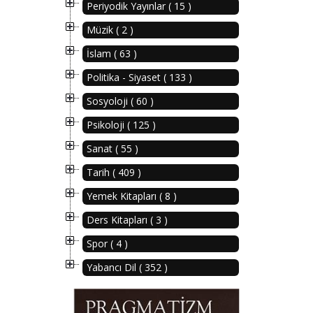
Periyodik Yayınlar ( 15 )
Müzik ( 2 )
İslam ( 63 )
Politika - Siyaset ( 133 )
Sosyoloji ( 60 )
Psikoloji ( 125 )
Sanat ( 55 )
Tarih ( 409 )
Yemek Kitapları ( 8 )
Ders Kitapları ( 3 )
Spor ( 4 )
Yabancı Dil ( 352 )