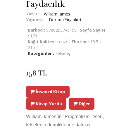
Faydacılık
William James
Yazar :
Yayınevi :
Dorlion Yayınlari
Barkod :
9786253745158
Sayfa Sayısı
:
176
Kağıt Kalitesi :
enzo
Ebatlar :
13.5 x
21 x 1
Kategoriler :
Felsefe
,
158 TL
İnsancıl Kitap
Kitap Yurdu
Diğer
William James´in "Pragmatizm" eseri,
felsefenin derinliklerine dalmak