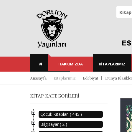
HAKKIMIZDA
KITAPLARIMIZ
Anasayfa
Kitaplarımız
Edebiyat
Dünya Klasikler
KITAP KATEGORILERI
Çocuk Kitapları ( 445 )
Bilgisayar ( 2 )