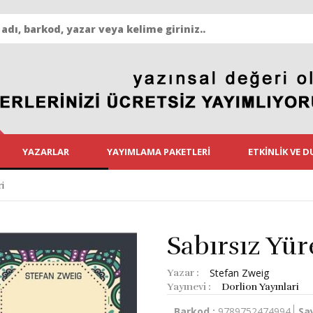
YAZARLAR
YAYIMLAMA PAKETLERI
ETKINLIK VE 
i
Sabırsız Yür
Stefan Zweig
Yazar :
Yayınevi :
Dorlion Yayınlari
Barkod :
9789752474994
Say