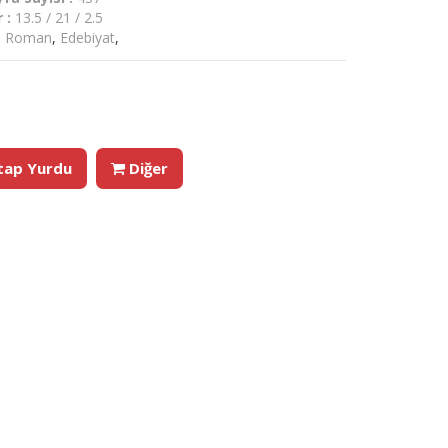
r :
13.5 / 21 / 2.5
,
Roman
,
Edebiyat
,
tap Yurdu
Diğer