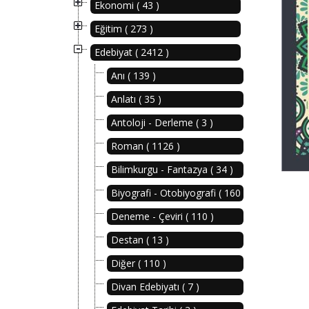
Ekonomi ( 43 )
Eğitim ( 273 )
Edebiyat ( 2412 )
Anı ( 139 )
Anlatı ( 35 )
Antoloji - Derleme ( 3 )
Roman ( 1126 )
Bilimkurgu - Fantazya ( 34 )
Biyografi - Otobiyografi ( 160 )
Deneme - Çeviri ( 110 )
Destan ( 13 )
Diğer ( 110 )
Divan Edebiyatı ( 7 )