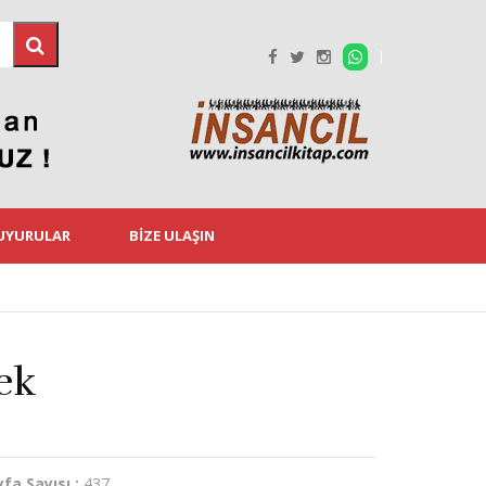
DUYURULAR
BIZE ULAŞIN
ek
fa Sayısı :
437