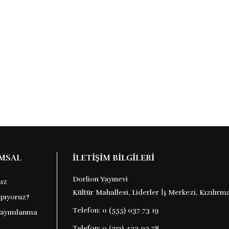
MSAL
İLETİŞİM BİLGİLERİ
Dorlion Yayınevi
ız
Kültür Mahallesi, Liderler İş Merkezi, Kızılı
apıyoruz?
Telefon:
0 (555) 037 73 19
Yayımlanma
Telefon:
0 (312) 433 03 78