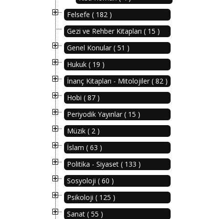
Felsefe ( 182 )
Gezi ve Rehber Kitapları ( 15 )
Genel Konular ( 51 )
Hukuk ( 19 )
İnanç Kitapları - Mitolojiler ( 82 )
Hobi ( 87 )
Periyodik Yayınlar ( 15 )
Müzik ( 2 )
İslam ( 63 )
Politika - Siyaset ( 133 )
Sosyoloji ( 60 )
Psikoloji ( 125 )
Sanat ( 55 )