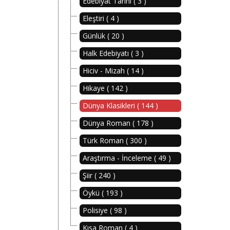
Edebiyat Tarihi ( 3 )
Eleştiri ( 4 )
Günlük ( 20 )
Halk Edebiyatı ( 3 )
Hiciv - Mizah ( 14 )
Hikaye ( 142 )
Dünya Klasikleri ( 144 )
Dünya Roman ( 178 )
Türk Roman ( 300 )
Araştırma - İnceleme ( 49 )
Şiir ( 240 )
Öykü ( 193 )
Polisiye ( 98 )
Kısa Roman ( 4 )