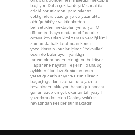
ona para göndermesini istediği mektupla
başlıyor. Daha çok kardeşi Micheal ile
edebî sorunlardan, para sıkıntısı
çektiğinden, yazdığı ya da yazmakta
olduğu hikâye ve kitaplardan
bahsettikleri mektupları yer alıyor. O
dönemin Rusya’sında edebî eserler
ortaya koyanları kimi zaman yerdiği kimi
zaman da halk tarafından kendi
yazdıklarının -bunlar içinde “Yoksullar”
eseri de bulunuyor- yerildiğini,
tartışmalara neden olduğunu belirtiyor.
Hapishane hayatını, eşlerini, daha üç
aylıkken ölen kızı Sonia’nın onda
yarattığı derin acıyı ve uzun süredir
boğuştuğu, kimi zaman onu yazma
hevesinden alıkoyan hastalığı kısacası
günümüzde en çok okunan 19. yüzyıl
yazarlarından olan Dostoyevski’nin
hayatından kesitler sunmaktadır.