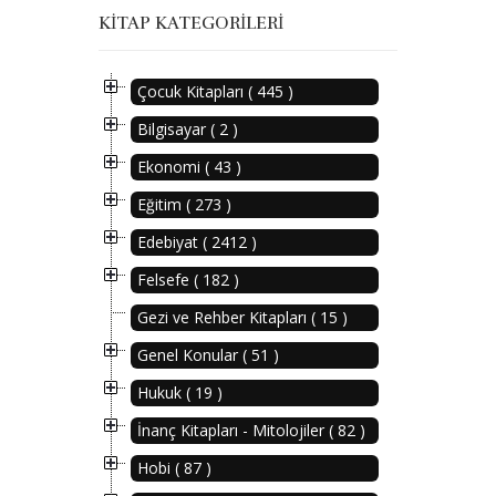
KITAP KATEGORILERI
Çocuk Kitapları ( 445 )
Bilgisayar ( 2 )
Ekonomi ( 43 )
Eğitim ( 273 )
Edebiyat ( 2412 )
Felsefe ( 182 )
Gezi ve Rehber Kitapları ( 15 )
Genel Konular ( 51 )
Hukuk ( 19 )
İnanç Kitapları - Mitolojiler ( 82 )
Hobi ( 87 )