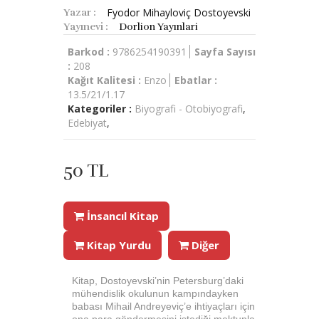
Fyodor Mihayloviç Dostoyevski
Yazar :
Yayınevi :
Dorlion Yayınlari
Barkod :
9786254190391
Sayfa Sayısı
:
208
Kağıt Kalitesi :
Enzo
Ebatlar :
13.5/21/1.17
Kategoriler :
Biyografi - Otobiyografi
,
Edebiyat
,
50 TL
İnsancıl Kitap
Kitap Yurdu
Diğer
Kitap, Dostoyevski’nin Petersburg’daki
mühendislik okulunun kampındayken
babası Mihail Andreyeviç’e ihtiyaçları için