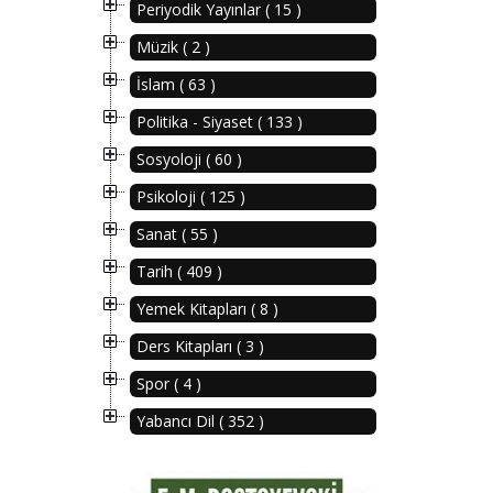
Periyodik Yayınlar ( 15 )
Müzik ( 2 )
İslam ( 63 )
Politika - Siyaset ( 133 )
Sosyoloji ( 60 )
Psikoloji ( 125 )
Sanat ( 55 )
Tarih ( 409 )
Yemek Kitapları ( 8 )
Ders Kitapları ( 3 )
Spor ( 4 )
Yabancı Dil ( 352 )