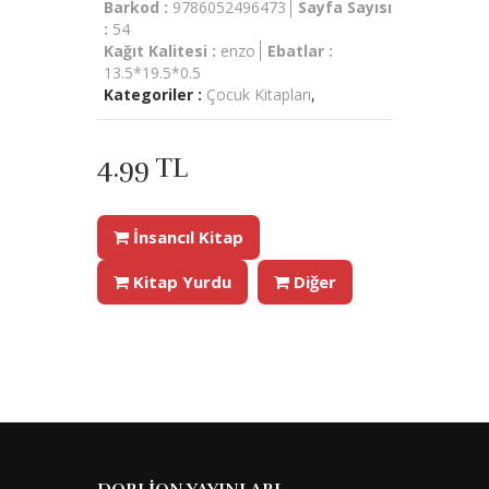
Barkod :
9786052496473
Sayfa Sayısı
:
54
Kağıt Kalitesi :
enzo
Ebatlar :
13.5*19.5*0.5
Kategoriler :
Çocuk Kitapları
,
4.99 TL
İnsancıl Kitap
Kitap Yurdu
Diğer