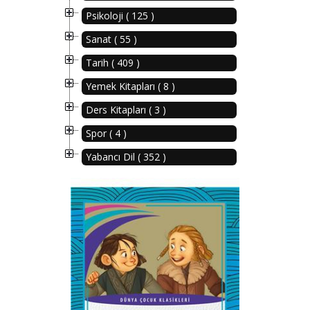
Psikoloji ( 125 )
Sanat ( 55 )
Tarih ( 409 )
Yemek Kitapları ( 8 )
Ders Kitapları ( 3 )
Spor ( 4 )
Yabancı Dil ( 352 )