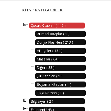
KITAP KATEGORILERI
Çocuk Kitapları ( 445 )
Bilimsel Kitaplar ( 1 )
Dünya Klasikleri ( 213 )
Hikayeler ( 134 )
Masallar ( 64 )
Diğer ( 33 )
Şiir Kitapları ( 5 )
Boyama Kitapları ( 1 )
Çizgi Roman ( 1 )
Bilgisayar ( 2 )
Ekonomi ( 43 )