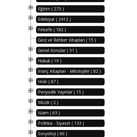
Eğitim ( 273 )
Edebiyat ( 2412 )
Felsefe ( 182 )
Gezi ve Rehber Kitapları ( 15 )
Genel Konular ( 51 )
Hukuk ( 19 )
İnanç Kitapları - Mitolojiler ( 82 )
Hobi ( 87 )
Periyodik Yayınlar ( 15 )
Müzik ( 2 )
İslam ( 63 )
Politika - Siyaset ( 133 )
Sosyoloji ( 60 )