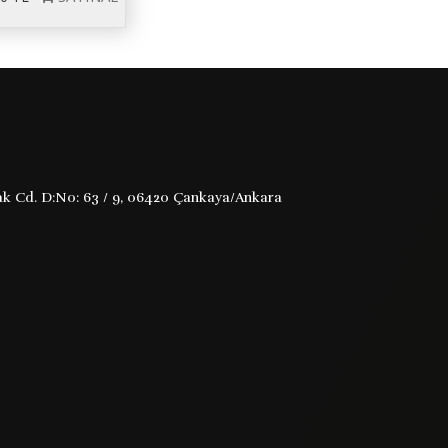
old,Anatole France
rmak Cd. D:No: 63 / 9, 06420 Çankaya/Ankara
e köprülerin altında uyumasını sokaklarda dilenmesini
natole france tır Üslubunda ...
Kitabı İncele