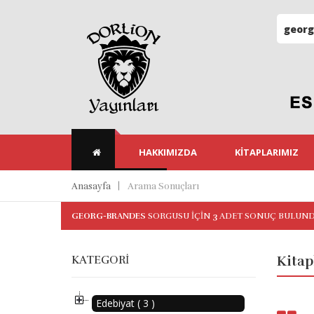
HAKKIMIZDA
KITAPLARIMIZ
Anasayfa
Arama Sonuçları
GEORG-BRANDES
SORGUSU IÇIN
3
ADET SONUÇ BULUN
KATEGORI
Kitap
Edebiyat ( 3 )