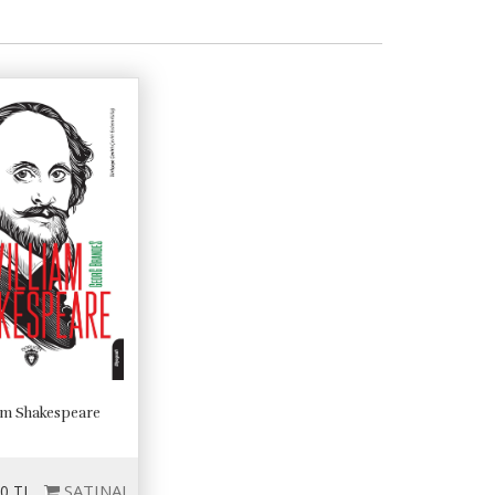
am Shakespeare
SATINAL
0 TL