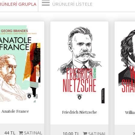
RÜNLERI GRUPLA
ÜRÜNLERI LISTELE
Anatole France
Friedrich Nietzsche
Willi
SATINAL
44 TL
SATINAL
10.00 TL
2