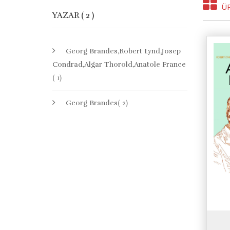
Ü
YAZAR ( 2 )
Georg Brandes,Robert Lynd,Josep
Condrad,Algar Thorold,Anatole France
( 1)
Georg Brandes
( 2)