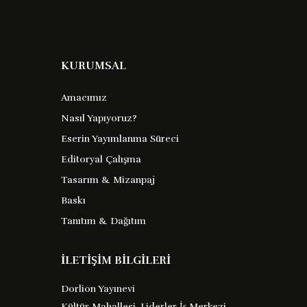
KURUMSAL
Amacımız
Nasıl Yapıyoruz?
Eserin Yayımlanma Süreci
Bir Dalda İki Elma
Editoryal Çalışma
Tasarım & Mizanpaj
Ali Balkız
Baskı
Barkod :
Tanıtım & Dağıtım
9786253831646
İLETİŞİM BİLGİLERİ
ali balkız her hali ile insanı anlatır bize
Dorlion Yayınevi
sıradan insanların gündelik yaşamlarını
Kültür Mahallesi, Liderler İş Merkezi,