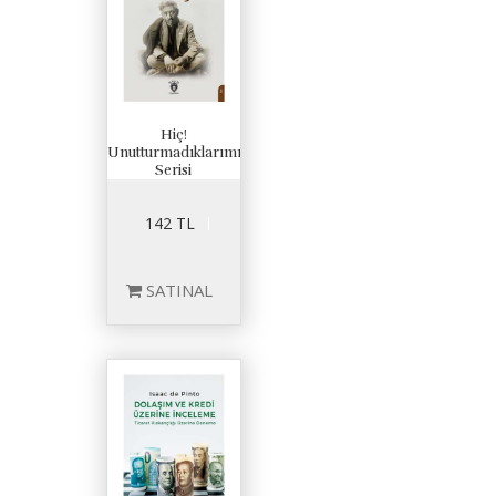
Hiç!
Unutturmadıklarımız
Serisi
142 TL
SATINAL