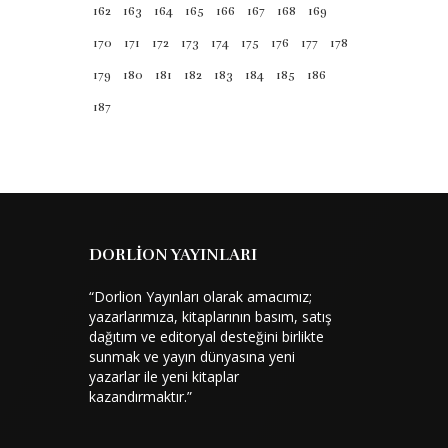
162
163
164
165
166
167
168
169
edebiyatına katkı sunmayı görev
bellemişlik bilinciyle kaleme almış olduğu
170
171
172
173
174
175
176
177
178
bu romanda sizlerle paylaşıyor ...
179
180
181
182
183
184
185
186
187
174 TL
Satın Al
DORLİON YAYINLARI
“Dorlion Yayınları olarak amacımız;
yazarlarımıza, kitaplarının basım, satış
dağıtım ve editoryal desteğini birlikte
sunmak ve yayın dünyasına yeni
yazarlar ile yeni kitaplar
kazandırmaktır.”