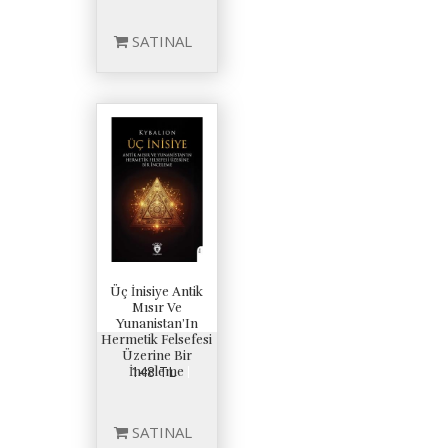
SATINAL
Üç İnisiye Antik
Mısır Ve
Yunanistan’In
Hermetik Felsefesi
Üzerine Bir
148 TL
İnceleme
SATINAL