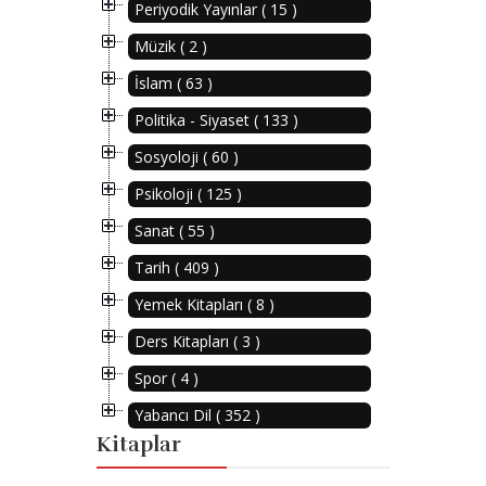
Periyodik Yayınlar ( 15 )
Müzik ( 2 )
İslam ( 63 )
Politika - Siyaset ( 133 )
Sosyoloji ( 60 )
Psikoloji ( 125 )
Sanat ( 55 )
Tarih ( 409 )
Yemek Kitapları ( 8 )
Ders Kitapları ( 3 )
Spor ( 4 )
Yabancı Dil ( 352 )
Kitaplar