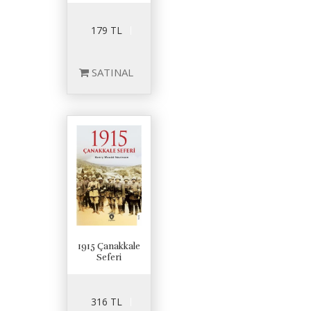
179 TL
SATINAL
1915 Çanakkale
Seferi
316 TL