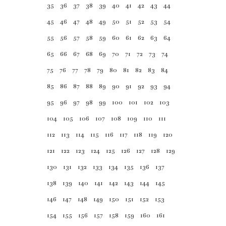
35
36
37
38
39
40
41
42
43
44
45
46
47
48
49
50
51
52
53
54
55
56
57
58
59
60
61
62
63
64
65
66
67
68
69
70
71
72
73
74
75
76
77
78
79
80
81
82
83
84
85
86
87
88
89
90
91
92
93
94
95
96
97
98
99
100
101
102
103
Metruk Pasajlar
104
105
106
107
108
109
110
111
112
113
114
115
116
117
118
119
120
Berat İlyas Arslan
121
122
123
124
125
126
127
128
129
Barkod :
130
131
132
133
134
135
136
137
9786253833763
138
139
140
141
142
143
144
145
146
147
148
149
150
151
152
153
yazar metruk pasajlar da gezindirdiği iç
154
155
156
157
158
159
160
161
dünyasından bazı kesitleri yaşadığı ülke