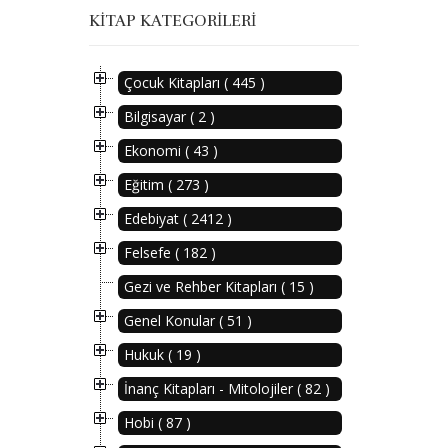
KITAP KATEGORILERI
Çocuk Kitapları ( 445 )
Bilgisayar ( 2 )
Ekonomi ( 43 )
Eğitim ( 273 )
Edebiyat ( 2412 )
Felsefe ( 182 )
Gezi ve Rehber Kitapları ( 15 )
Genel Konular ( 51 )
Hukuk ( 19 )
İnanç Kitapları - Mitolojiler ( 82 )
Hobi ( 87 )