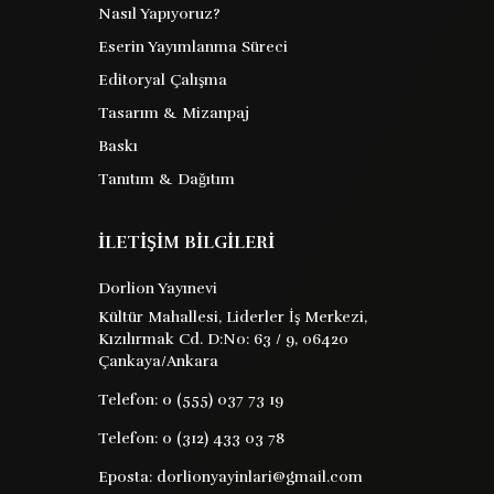
Nasıl Yapıyoruz?
Kadın
Eserin Yayımlanma Süreci
Editoryal Çalışma
Tasarım & Mizanpaj
Bernard S. Talmey
Barkod :
Baskı
Tanıtım & Dağıtım
9786253744922
Yayın Evi : XX
İLETİŞİM BİLGİLERİ
bernard s talmey in kadın adlı eseri
Dorlion Yayınevi
sevginin ve cinselliğin tarihsel ve
Kültür Mahallesi, Liderler İş Merkezi,
biyolojik evrimini derinlemesine
Kızılırmak Cd. D:No: 63 / 9, 06420
inceliyor İlk bölümde sevginin önemi ve
Çankaya/Ankara
cinsel tapınma pratiklerinden
Telefon:
0 (555) 037 73 19
başlayarak ...
Telefon:
0 (312) 433 03 78
190 TL
Satın Al
Kitabı İncele
Eposta:
dorlionyayinlari@gmail.com