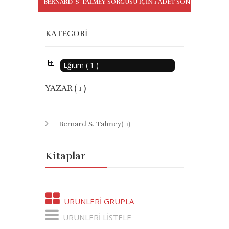
BERNARD-S-TALMEY
SORGUSU IÇIN
1
ADET SONUÇ BULUND
KATEGORI
Eğitim ( 1 )
YAZAR ( 1 )
Bernard S. Talmey
( 1)
Kitaplar
ÜRÜNLERI GRUPLA
ÜRÜNLERI LISTELE