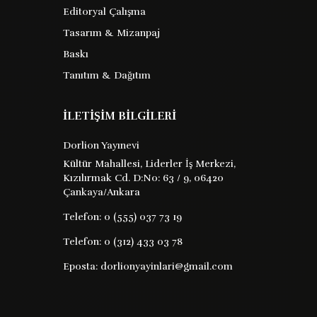
Editoryal Çalışma
Tasarım & Mizanpaj
Ergin Canlar
Barkod : 9786254191350
Baskı
Tanıtım & Dağıtım
Yayın Evi : XX
İLETİŞİM BİLGİLERİ
sağlıklı yaşam deyince aklımıza gelen bir
hastalık ve güçsüzlük halinin olmaması
Dorlion Yayınevi
bedenen ruhen ve sosyal bakımdan
Kültür Mahallesi, Liderler İş Merkezi,
tam bir iyi olma durumudur sağlıklı
Kızılırmak Cd. D:No: 63 / 9, 06420
yaşam için sağlıklı beslenme barınma ...
Çankaya/Ankara
Telefon:
0 (555) 037 73 19
105 TL
Satın Al
Kitabı İncele
Telefon:
0 (312) 433 03 78
Eposta:
dorlionyayinlari@gmail.com