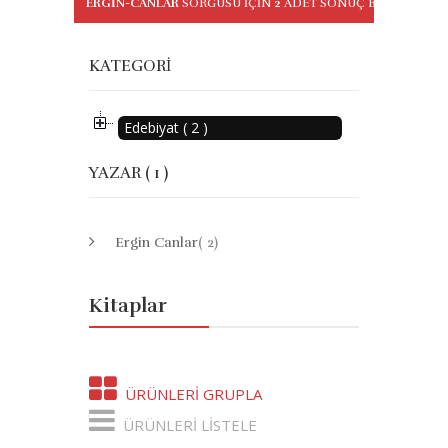
ERGIN-CANLAR
SORGUSU IÇIN
2
ADET SONUÇ BULUNDU
KATEGORI
Edebiyat ( 2 )
YAZAR ( 1 )
Ergin Canlar
( 2)
Kitaplar
ÜRÜNLERI GRUPLA
ÜRÜNLERI LISTELE