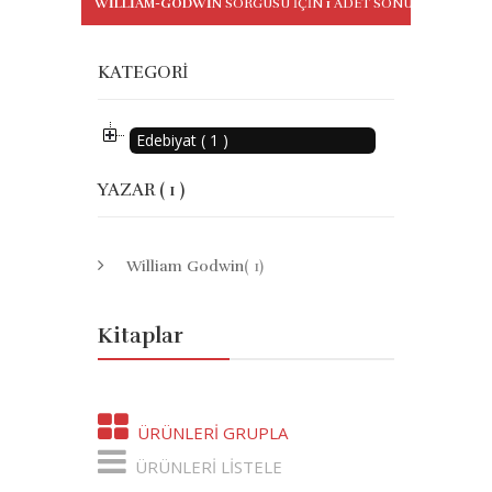
WILLIAM-GODWIN
SORGUSU IÇIN
1
ADET SONUÇ BULUND
KATEGORI
Edebiyat ( 1 )
YAZAR ( 1 )
William Godwin
( 1)
Kitaplar
ÜRÜNLERI GRUPLA
ÜRÜNLERI LISTELE