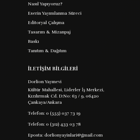
Nasıl Yapıyoruz?
Caleb Williams -
Eserin Yayımlanma Süreci
Oldukları Gibi Şeyler
Editoryal Çalışma
Tasarım & Mizanpaj
William Godwin
Barkod :
Baskı
Tanıtım & Dağıtım
9786254079825
Yayın Evi : XX
İLETİŞİM BİLGİLERİ
�hem yaratıcılık hem de tarz açısından
Dorlion Yayınevi
adeta bir şaheser falkland karakterinde
Kültür Mahallesi, Liderler İş Merkezi,
aşkın romantik ve şövalye ruhu kişisel
Kızılırmak Cd. D:No: 63 / 9, 06420
şöhretle birleşip olabilecek en naif
Çankaya/Ankara
haliyle açığa çıkarken caleb ...
Telefon:
0 (555) 037 73 19
Telefon:
0 (312) 433 03 78
135 TL
Satın Al
Kitabı İncele
Eposta:
dorlionyayinlari@gmail.com