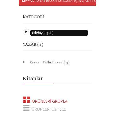
KEYVAN-FATHI-REZAEI
SORGUSU IÇIN
4
ADET SONUÇ BUL
KATEGORI
Edebiyat ( 4 )
YAZAR ( 1 )
Keyvan Fathi Rezaei
( 4)
Kitaplar
ÜRÜNLERI GRUPLA
ÜRÜNLERI LISTELE