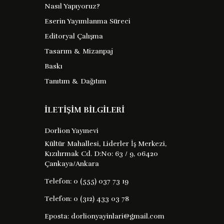
Nasıl Yapıyoruz?
Geçmiş Kalıntıları İçin
Eserin Yayımlanma Süreci
Bir Ağıt
Editoryal Çalışma
Tasarım & Mizanpaj
Keyvan Fathi Rezaei
Barkod : 9786254196133
Baskı
Tanıtım & Dağıtım
Yayın Evi : XX
İLETİŞİM BİLGİLERİ
geçmiş kalıntıları için bir ağıt geçmişini
geleceğine bağlamaya çalışan elahe
Dorlion Yayınevi
isimli bir kadının hik� yesidir bir kadının
Kültür Mahallesi, Liderler İş Merkezi,
kim olduğu ve kim olmak istediği ile ilgili
Kızılırmak Cd. D:No: 63 / 9, 06420
anlatısı tüm çabası ...
Çankaya/Ankara
Telefon:
0 (555) 037 73 19
41 TL
Satın Al
Kitabı İncele
Telefon:
0 (312) 433 03 78
Eposta:
dorlionyayinlari@gmail.com