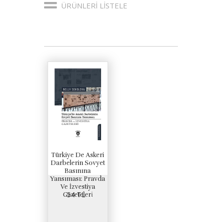
ÜRÜNLERI LISTELE
Türkiye De Askeri
Darbelerin Sovyet
Basınına
Yansıması: Pravda
Ve İzvestiya
54 TL
Gazeteleri