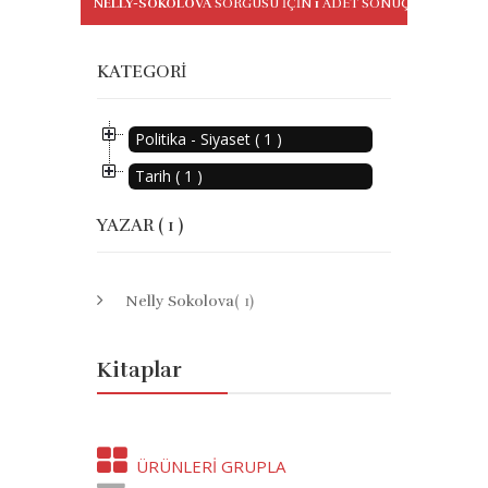
NELLY-SOKOLOVA
SORGUSU IÇIN
1
ADET SONUÇ BULUNDU
KATEGORI
Politika - Siyaset ( 1 )
Tarih ( 1 )
YAZAR ( 1 )
Nelly Sokolova
( 1)
Kitaplar
ÜRÜNLERI GRUPLA