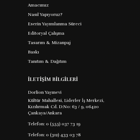
Amacımız
Nasıl Yapıyoruz?
Türkiye De Askeri
Eserin Yayımlanma Süreci
Darbelerin Sovyet
Editoryal Çalışma
Basınına Yansıması:
Tasarım & Mizanpaj
Nelly Sokolova
Barkod :
Pravda Ve İzvestiya
Baskı
Tanıtım & Dağıtım
Gazeteleri
9786254192807
Yayın Evi : XX
İLETİŞİM BİLGİLERİ
elinizdeki kitap pravda ve İzvestiya
Dorlion Yayınevi
gazetelerinde yer alan 27 mayıs 1960
Kültür Mahallesi, Liderler İş Merkezi,
12 eylül 1980 askeri darbeleriyle 12
Kızılırmak Cd. D:No: 63 / 9, 06420
mart 1971 muhtırasına ilişkin haberlerin
Çankaya/Ankara
sovyet yönetimi nin yönlendirmesi ...
Telefon:
0 (555) 037 73 19
Telefon:
0 (312) 433 03 78
54 TL
Satın Al
Kitabı İncele