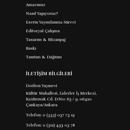
Amacımız
Nasıl Yapıyoruz?
Bir Eşeğin Anıları
Eserin Yayımlanma Süreci
(Dorlion Gençlik
Editoryal Çalışma
Klasikleri)
Tasarım & Mizanpaj
Comtesse De Segur
Barkod :
Baskı
Tanıtım & Dağıtım
9786254197550
Yayın Evi : XX
İLETİŞİM BİLGİLERİ
sevgili okuyucularım belki bu hikayeler
Dorlion Yayınevi
sizi eğlendirir her durumda bu kitapta
Kültür Mahallesi, Liderler İş Merkezi,
yararlanacağınız nasihatler bulacaksınız
Kızılırmak Cd. D:No: 63 / 9, 06420
İyi bakılmak istiyorsanız
Çankaya/Ankara
hizmetçilerimize iyi davranın aptal ...
Telefon:
0 (555) 037 73 19
Telefon:
0 (312) 433 03 78
74 TL
Satın Al
Kitabı İncele