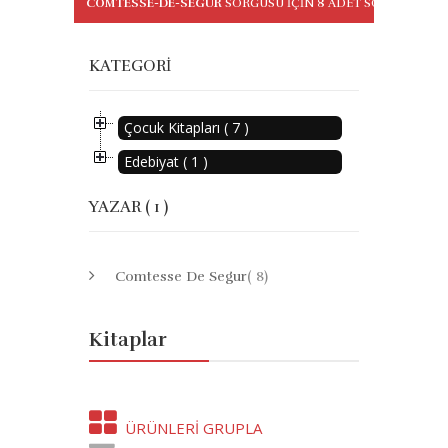
COMTESSE-DE-SEGUR
SORGUSU IÇIN
8
ADET SONUÇ BUL
KATEGORI
Çocuk Kitapları ( 7 )
Edebiyat ( 1 )
YAZAR ( 1 )
Comtesse De Segur
( 8)
Kitaplar
ÜRÜNLERI GRUPLA