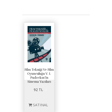
Film Tekniği Ve Film
Oyunculuğu V. I.
Pudovkın’İn
Sinema Yazıları
92 TL
SATINAL