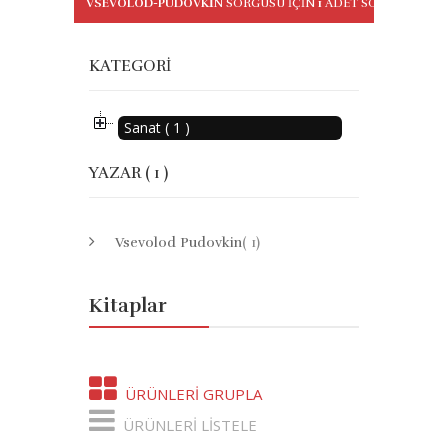
VSEVOLOD-PUDOVKIN
SORGUSU IÇIN
1
ADET SONUÇ BULU
KATEGORI
Sanat ( 1 )
YAZAR ( 1 )
Vsevolod Pudovkin
( 1)
Kitaplar
ÜRÜNLERI GRUPLA
ÜRÜNLERI LISTELE