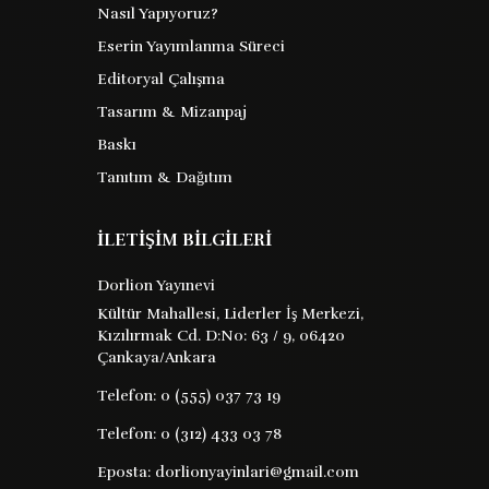
Nasıl Yapıyoruz?
Film Tekniği Ve Film
Eserin Yayımlanma Süreci
Oyunculuğu V. I.
Editoryal Çalışma
Pudovkın’İn Sinema
Tasarım & Mizanpaj
Vsevolod Pudovkin
Barkod :
Yazıları
Baskı
Tanıtım & Dağıtım
9786254194290
Yayın Evi : XX
İLETİŞİM BİLGİLERİ
vsevolod pudovkin in film tekniği ve
Dorlion Yayınevi
yapımı üzerine hazırladığı kitabı bu
Kültür Mahallesi, Liderler İş Merkezi,
türde yazılmış en önemli yapıtlardan
Kızılırmak Cd. D:No: 63 / 9, 06420
biridir uyguladığı kurgu tekniklerini
Çankaya/Ankara
yönetmenliğini de yaptığı birçok ...
Telefon:
0 (555) 037 73 19
Telefon:
0 (312) 433 03 78
92 TL
Satın Al
Kitabı İncele
Eposta:
dorlionyayinlari@gmail.com