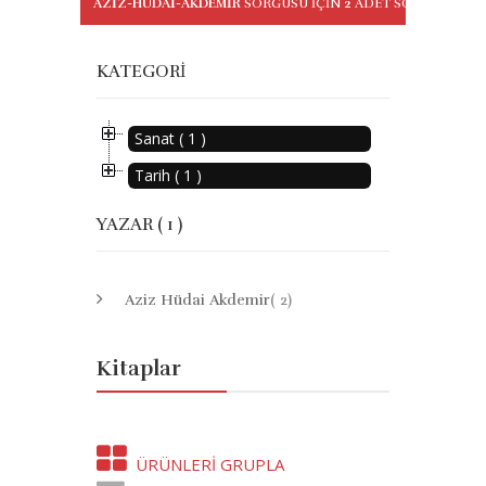
AZIZ-HUDAI-AKDEMIR
SORGUSU IÇIN
2
ADET SONUÇ BUL
KATEGORI
Sanat ( 1 )
Tarih ( 1 )
YAZAR ( 1 )
Aziz Hüdai Akdemir
( 2)
Kitaplar
ÜRÜNLERI GRUPLA