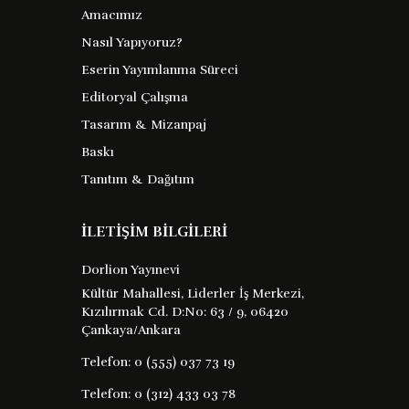
Amacımız
Nasıl Yapıyoruz?
Türk Düşmanı Casus
Eserin Yayımlanma Süreci
Lawrence Ve Benzerleri
Editoryal Çalışma
Tasarım & Mizanpaj
Aziz Hüdai Akdemir
Barkod :
Baskı
Tanıtım & Dağıtım
9786254198489
Yayın Evi : XX
İLETİŞİM BİLGİLERİ
milli mücadelede atatürk ün İstanbul
Dorlion Yayınevi
İstihbarat Şefi emekli albay aziz hüdai
Kültür Mahallesi, Liderler İş Merkezi,
akdemir in birinci dünya savaşı sırasında
Kızılırmak Cd. D:No: 63 / 9, 06420
sina Çölü ve filistin cephelerinde
Çankaya/Ankara
muharip bir piyade bölüğü kumandanı ...
Telefon:
0 (555) 037 73 19
Telefon:
0 (312) 433 03 78
44 TL
Satın Al
Kitabı İncele