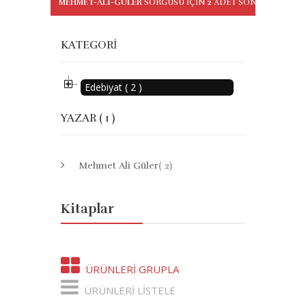
MEHMET-ALI-GULER
SORGUSU IÇIN
2
ADET SONUÇ BULUN
KATEGORI
Edebiyat ( 2 )
YAZAR ( 1 )
Mehmet Ali Güler
( 2)
Kitaplar
ÜRÜNLERI GRUPLA
ÜRÜNLERI LISTELE