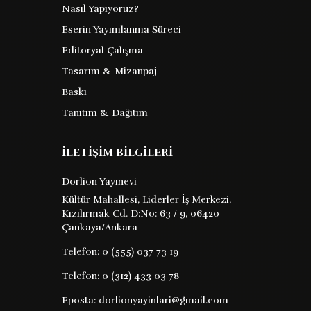
Nasıl Yapıyoruz?
Perdesiz Hayatlar
Eserin Yayımlanma Süreci
Editoryal Çalışma
Tasarım & Mizanpaj
Mehmet Ali Güler
Barkod :
Baskı
Tanıtım & Dağıtım
9786254071485
Yayın Evi : XX
İLETİŞİM BİLGİLERİ
perdesiz hayatlar kırşehir de doğup
Dorlion Yayınevi
büyümüş bir genç olan erkan ın
Kültür Mahallesi, Liderler İş Merkezi,
üniversiteyi kazanarak ankara ya
Kızılırmak Cd. D:No: 63 / 9, 06420
gelmesine ve ankara da yaşadığı
Çankaya/Ankara
olaylara odaklanıyor kırşehir de küçük
Telefon:
0 (555) 037 73 19
bir mahallede ...
Telefon:
0 (312) 433 03 78
180 TL
Satın Al
Kitabı İncele
Eposta:
dorlionyayinlari@gmail.com