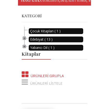
FRANZ-KAFKA
SORGUSU IÇIN
15
ADET SONUÇ BULUNDU
KATEGORI
Çocuk Kitapları ( 1 )
Edebiyat ( 13 )
Yabancı Dil ( 1 )
Kitaplar
ÜRÜNLERI GRUPLA
ÜRÜNLERI LISTELE