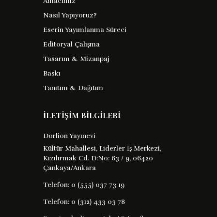
Amacımız
Nasıl Yapıyoruz?
Dönüşüm
Eserin Yayımlanma Süreci
Editoryal Çalışma
Tasarım & Mizanpaj
Franz Kafka
Barkod :
Baskı
Tanıtım & Dağıtım
9786254076671
Yayın Evi : XX
İLETİŞİM BİLGİLERİ
...
Dorlion Yayınevi
Kültür Mahallesi, Liderler İş Merkezi,
Kızılırmak Cd. D:No: 63 / 9, 06420
8.90 TL
Satın Al
Kitabı İncele
Çankaya/Ankara
Telefon:
0 (555) 037 73 19
Telefon:
0 (312) 433 03 78