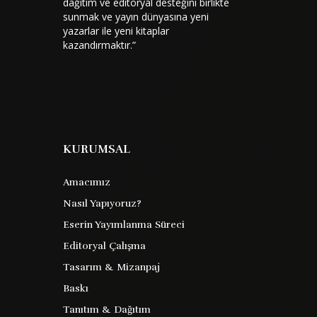
dağıtım ve editoryal desteğini birlikte
sunmak ve yayın dünyasına yeni
yazarlar ile yeni kitaplar
kazandırmaktır.”
KURUMSAL
Amacımız
Nasıl Yapıyoruz?
Kısa Dünya Siyasi Tarihi
Eserin Yayımlanma Süreci
Editoryal Çalışma
Tasarım & Mizanpaj
Frederick Pollock
Barkod :
Baskı
Tanıtım & Dağıtım
9786253744946