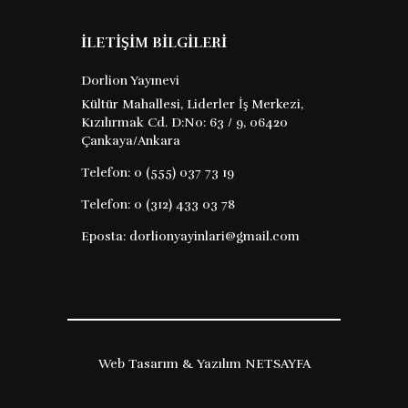
Yayın Evi : XX
İLETİŞİM BİLGİLERİ
frederick pollock un kısa dünya siyasi
Dorlion Yayınevi
tarihi adlı eseri siyaset biliminin evrimini
Kültür Mahallesi, Liderler İş Merkezi,
ve dünya tarihindeki önemli siyasi
Kızılırmak Cd. D:No: 63 / 9, 06420
teorileri derinlemesine ele alan klasik
Çankaya/Ankara
bir başyapıttır kitap antik ...
Telefon:
0 (555) 037 73 19
Telefon:
0 (312) 433 03 78
120 TL
Satın Al
Kitabı İncele
Eposta:
dorlionyayinlari@gmail.com
Web Tasarım & Yazılım
NETSAYFA