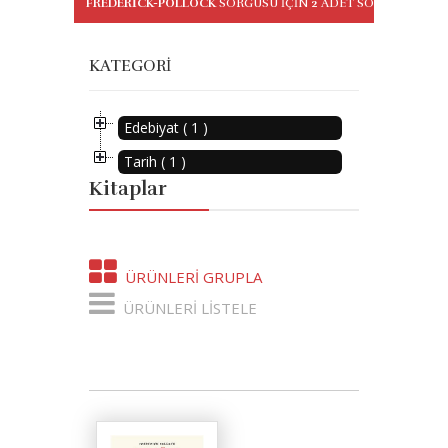
FREDERICK-POLLOCK
SORGUSU IÇIN
2
ADET SONUÇ BULU
KATEGORI
Edebiyat ( 1 )
Tarih ( 1 )
Kitaplar
ÜRÜNLERI GRUPLA
ÜRÜNLERI LISTELE