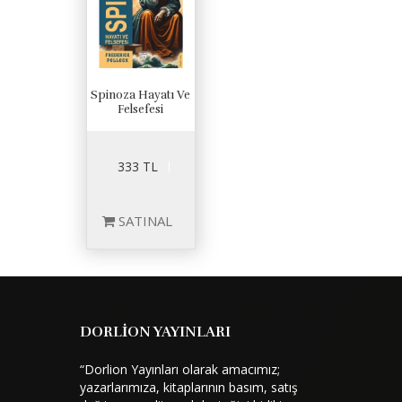
Spinoza Hayatı Ve
Felsefesi
333 TL
SATINAL
DORLİON YAYINLARI
“Dorlion Yayınları olarak amacımız;
yazarlarımıza, kitaplarının basım, satış