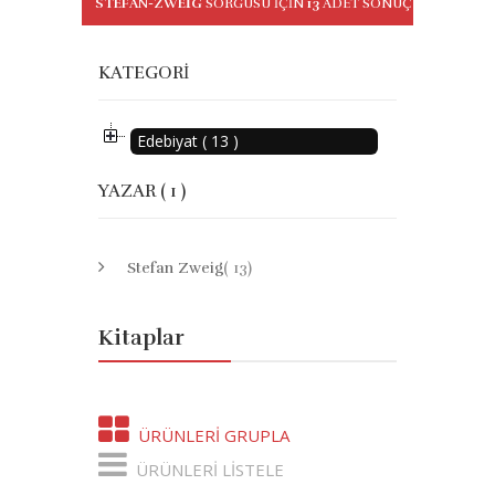
STEFAN-ZWEIG
SORGUSU IÇIN
13
ADET SONUÇ BULUNDU
KATEGORI
Edebiyat ( 13 )
YAZAR ( 1 )
Stefan Zweig
( 13)
Kitaplar
ÜRÜNLERI GRUPLA
ÜRÜNLERI LISTELE