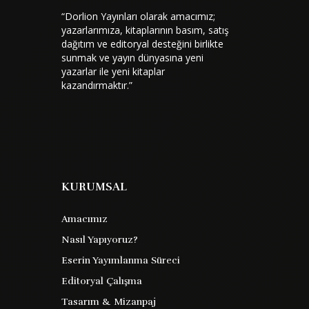
“Dorlion Yayınları olarak amacımız;
yazarlarımıza, kitaplarının basım, satış
dağıtım ve editoryal desteğini birlikte
sunmak ve yayın dünyasına yeni
yazarlar ile yeni kitaplar
kazandırmaktır.”
KURUMSAL
Amacımız
Nasıl Yapıyoruz?
Sabırsız Yürek
Eserin Yayımlanma Süreci
Editoryal Çalışma
Tasarım & Mizanpaj
Stefan Zweig