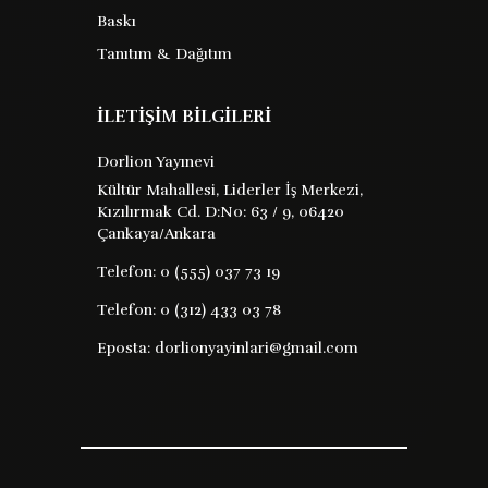
Barkod :
Baskı
Tanıtım & Dağıtım
9789752474994
Yayın Evi : XX
İLETİŞİM BİLGİLERİ
...
Dorlion Yayınevi
Kültür Mahallesi, Liderler İş Merkezi,
Kızılırmak Cd. D:No: 63 / 9, 06420
16 TL
Satın Al
Kitabı İncele
Çankaya/Ankara
Telefon:
0 (555) 037 73 19
Telefon:
0 (312) 433 03 78
Eposta:
dorlionyayinlari@gmail.com