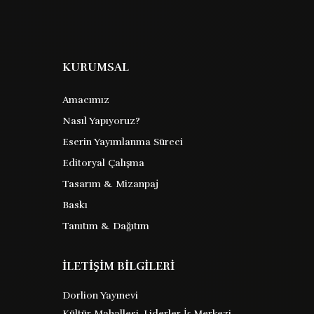
KURUMSAL
Amacımız
Nasıl Yapıyoruz?
Eserin Yayımlanma Süreci
Gündelik Yaşamın
Editoryal Çalışma
Psikolojisi
Tasarım & Mizanpaj
Baskı
James Drever
Tanıtım & Dağıtım
Barkod :
9786253743925
İLETİŞİM BİLGİLERİ
Dorlion Yayınevi
james drever in gündelik yaşamın
Kültür Mahallesi, Liderler İş Merkezi,