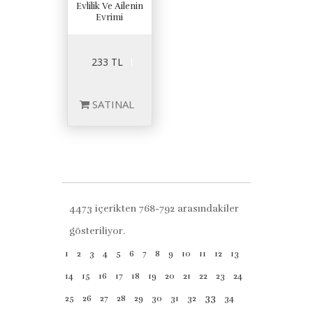
Evlilik Ve Ailenin
Evrimi
233 TL
SATINAL
4473 içerikten 768-792 arasındakiler
gösteriliyor.
1
2
3
4
5
6
7
8
9
10
11
12
13
14
15
16
17
18
19
20
21
22
23
24
33
25
26
27
28
29
30
31
32
34