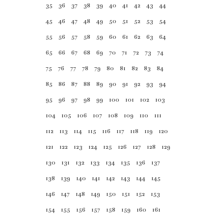
35
36
37
38
39
40
41
42
43
44
45
46
47
48
49
50
51
52
53
54
55
56
57
58
59
60
61
62
63
64
65
66
67
68
69
70
71
72
73
74
75
76
77
78
79
80
81
82
83
84
85
86
87
88
89
90
91
92
93
94
95
96
97
98
99
100
101
102
103
Gündelik Yaşamın
104
105
106
107
108
109
110
111
Psikolojisi
112
113
114
115
116
117
118
119
120
James Drever
121
122
123
124
125
126
127
128
129
Barkod :
130
131
132
133
134
135
136
137
9786253743925
138
139
140
141
142
143
144
145
146
147
148
149
150
151
152
153
james drever in gündelik yaşamın
154
155
156
157
158
159
160
161
psikolojisi kitabı modern psikolojinin