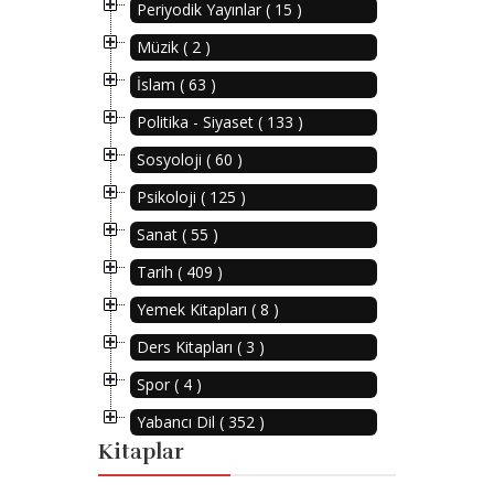
Periyodik Yayınlar ( 15 )
Müzik ( 2 )
İslam ( 63 )
Politika - Siyaset ( 133 )
Sosyoloji ( 60 )
Psikoloji ( 125 )
Sanat ( 55 )
Tarih ( 409 )
Yemek Kitapları ( 8 )
Ders Kitapları ( 3 )
Spor ( 4 )
Yabancı Dil ( 352 )
Kitaplar