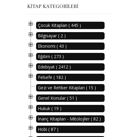
KITAP KATEGORILERI
Çocuk Kitapları ( 445 )
Bilgisayar ( 2 )
Ekonomi ( 43 )
Eğitim ( 273 )
Edebiyat ( 2412 )
Felsefe ( 182 )
Gezi ve Rehber Kitapları ( 15 )
Genel Konular ( 51 )
Hukuk ( 19 )
İnanç Kitapları - Mitolojiler ( 82 )
Hobi ( 87 )