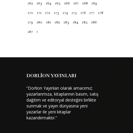
162
163
164
165
166
167
168
169
temel ilkelerini günlük hayatla
ilişkilendirerek okuyuculara sunuyor
170
171
172
173
174
175
176
177
178
kitap sıradan insanların psikoloji
179
180
181
182
183
184
185
186
bilimiyle ...
187
116 TL
Satın Al
DORLİON YAYINLARI
“Dorlion Yayınları olarak amacımız;
yazarlarımıza, kitaplarının basım, satış
dağıtım ve editoryal desteğini birlikte
sunmak ve yayın dünyasına yeni
yazarlar ile yeni kitaplar
kazandırmaktır.”