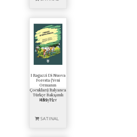
I Ragazzi Di Nuova
Foresta (Yeni
Ormanın
Çocukları) İtalyanca
Türkçe Bakışımlı
4.99 TL
Hikayeler
SATINAL