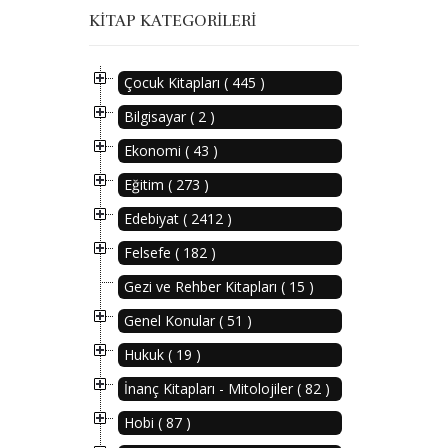
KITAP KATEGORILERI
Çocuk Kitapları ( 445 )
Bilgisayar ( 2 )
Ekonomi ( 43 )
Eğitim ( 273 )
Edebiyat ( 2412 )
Felsefe ( 182 )
Gezi ve Rehber Kitapları ( 15 )
Genel Konular ( 51 )
Hukuk ( 19 )
İnanç Kitapları - Mitolojiler ( 82 )
Hobi ( 87 )