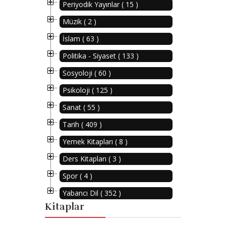
Periyodik Yayınlar ( 15 )
Müzik ( 2 )
İslam ( 63 )
Politika - Siyaset ( 133 )
Sosyoloji ( 60 )
Psikoloji ( 125 )
Sanat ( 55 )
Tarih ( 409 )
Yemek Kitapları ( 8 )
Ders Kitapları ( 3 )
Spor ( 4 )
Yabancı Dil ( 352 )
Kitaplar