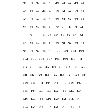
35
36
37
38
39
40
41
42
43
44
45
46
47
48
49
50
51
52
53
54
55
56
57
58
59
60
61
62
63
64
65
66
67
68
69
70
71
72
73
74
75
76
77
78
79
80
81
82
83
84
85
86
87
88
89
90
91
92
93
94
95
96
97
98
99
100
101
102
103
Robinson Crusoe
104
105
106
107
108
109
110
111
(Robinson Crusoe)
112
113
114
115
116
117
118
119
120
İtalyanca Türkçe
Metin Gökçe
121
122
123
124
125
126
127
128
129
Bakışımlı Hikayeler
Barkod :
130
131
132
133
134
135
136
137
9786052490242
138
139
140
141
142
143
144
145
146
147
148
149
150
151
152
153
...
154
155
156
157
158
159
160
161