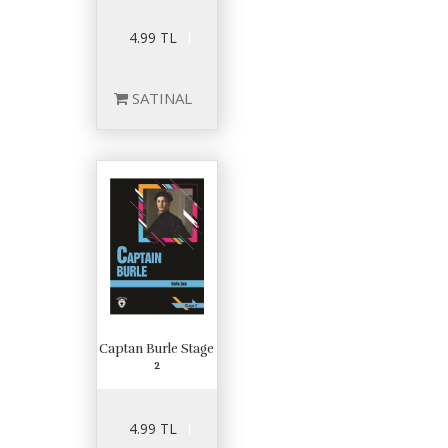
4.99 TL
SATINAL
Captan Burle Stage
2
4.99 TL