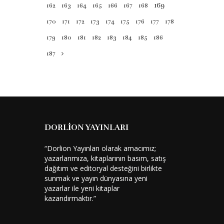
169
162
163
164
165
166
167
168
4.99 TL
Satın Al
170
171
172
173
174
175
176
177
178
179
180
181
182
183
184
185
186
187
DORLİON YAYINLARI
“Dorlion Yayınları olarak amacımız;
yazarlarımıza, kitaplarının basım, satış
dağıtım ve editoryal desteğini birlikte
sunmak ve yayın dünyasına yeni
yazarlar ile yeni kitaplar
kazandırmaktır.”